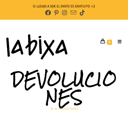
SI LLEGAS A 50€ EL ENVÍO ES GRATUITO <3
0
DEVOLUCIO
NES
>
DEVOLUCIONES