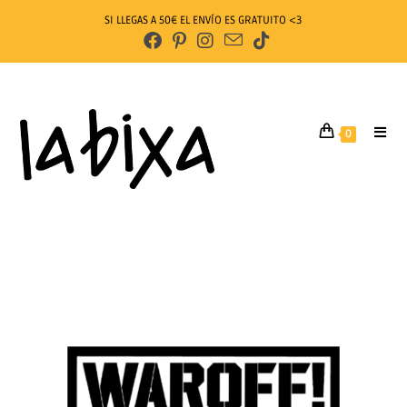
SI LLEGAS A 50€ EL ENVÍO ES GRATUITO <3
0