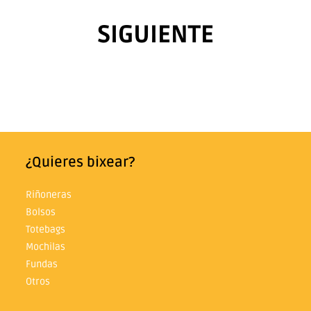
SIGUIENTE
¿Quieres bixear?
Riñoneras
Bolsos
Totebags
Mochilas
Fundas
Otros