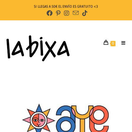
SI LLEGAS A 50€ EL ENVÍO ES GRATUITO <3
0