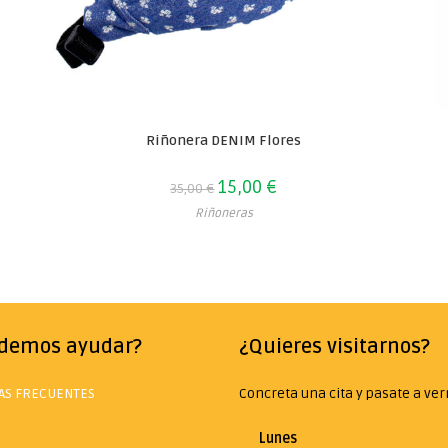
Riñonera DENIM Flores
15,00
€
35,00
€
Riñoneras
odemos ayudar?
¿Quieres visitarnos?
AS FRECUENTES
Concreta una cita y pasate a ve
Lunes