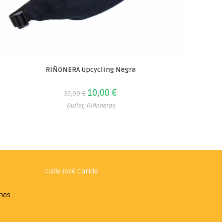
RIÑONERA Upcycling Negra
10,00
€
35,00
€
Outlet
,
Riñoneras
Calle José Caride
rnos