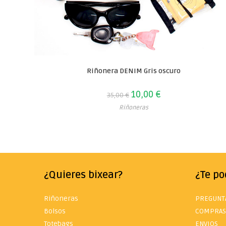
Riñonera DENIM Gris oscuro
10,00
€
35,00
€
Riñoneras
¿Quieres bixear?
¿Te p
Riñoneras
PREGUNT
Bolsos
COMPRAS
Totebags
ENVIOS