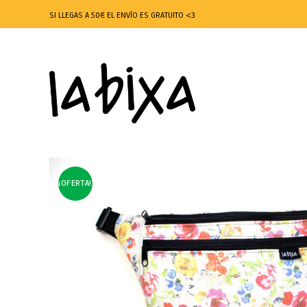
SI LLEGAS A 50€ EL ENVÍO ES GRATUITO <3
¡OFERTA!