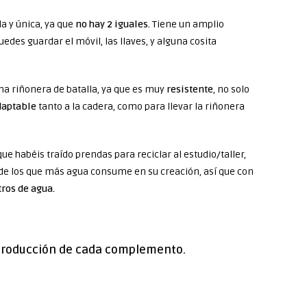
a y única, ya que
no hay 2 iguales.
Tiene un amplio
uedes guardar el móvil, las llaves, y alguna cosita
una riñonera de batalla, ya que es muy
resistente
, no solo
daptable
tanto a la cadera, como para llevar la riñonera
ue habéis traído prendas para reciclar al estudio/taller,
o de los que más agua consume en su creación, así que con
tros de agua.
 producción de cada complemento.