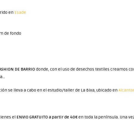
irido en
Esade
cm de fondo
ASHION DE BARRIO
donde, con el uso de desechos textiles creamos 
ía…
ón se lleva a cabo en el estudio/taller de La Bixa, ubicado en
Alcantar
tienes el
ENVIO GRATUITO a partir de 40€
en toda la península. Una vez